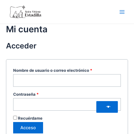
Ir
Obligatorio
Obligatorio
Main
al
Men
contenido
Mi cuenta
Acceder
Nombre de usuario o correo electrónico
*
Contraseña
*
Recuérdame
Acceso